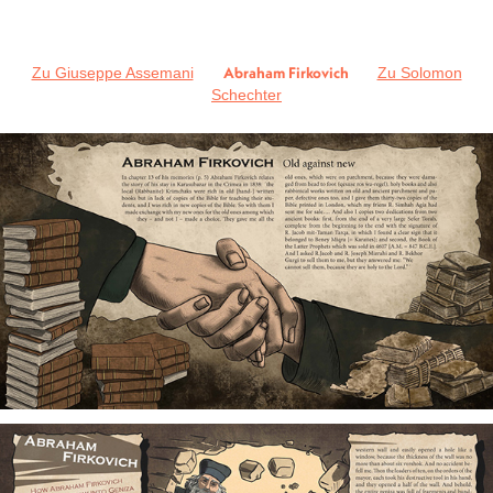
Abraham Firkovich
Zu Giuseppe Assemani
Zu Solomon
Schechter